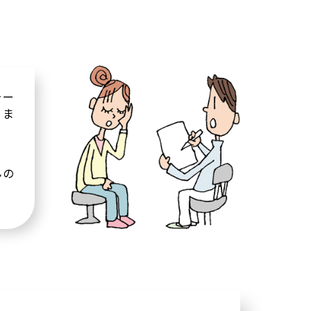
ォー
。ま
んの